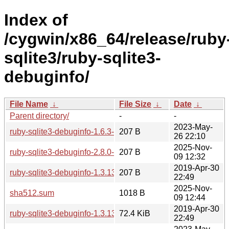
Index of
/cygwin/x86_64/release/ruby
sqlite3/ruby-sqlite3-
debuginfo/
File Name
↓
File Size
↓
Date
↓
Parent directory/
-
-
2023-May-
ruby-sqlite3-debuginfo-1.6.3-1.hint
207 B
26 22:10
2025-Nov-
ruby-sqlite3-debuginfo-2.8.0-1-x86_64.hint
207 B
09 12:32
2019-Apr-30
ruby-sqlite3-debuginfo-1.3.13-2.hint
207 B
22:49
2025-Nov-
sha512.sum
1018 B
09 12:44
2019-Apr-30
ruby-sqlite3-debuginfo-1.3.13-2.tar.xz
72.4 KiB
22:49