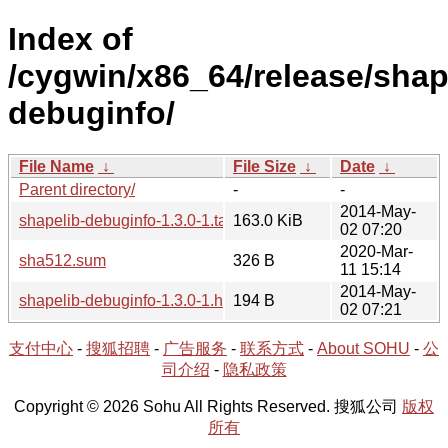
Index of
/cygwin/x86_64/release/shap
debuginfo/
File Name
↓
File Size
↓
Date
↓
Parent directory/
-
-
2014-May-
shapelib-debuginfo-1.3.0-1.tar.xz
163.0 KiB
02 07:20
2020-Mar-
sha512.sum
326 B
11 15:14
2014-May-
shapelib-debuginfo-1.3.0-1.hint
194 B
02 07:21
支付中心
-
搜狐招聘
-
广告服务
-
联系方式
-
About SOHU
-
公
司介绍
-
隐私政策
Copyright © 2026 Sohu All Rights Reserved. 搜狐公司
版权
所有