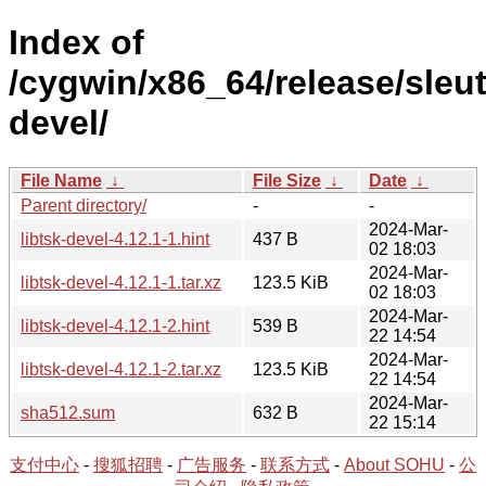
Index of
/cygwin/x86_64/release/sleuth
devel/
File Name
↓
File Size
↓
Date
↓
Parent directory/
-
-
2024-Mar-
libtsk-devel-4.12.1-1.hint
437 B
02 18:03
2024-Mar-
libtsk-devel-4.12.1-1.tar.xz
123.5 KiB
02 18:03
2024-Mar-
libtsk-devel-4.12.1-2.hint
539 B
22 14:54
2024-Mar-
libtsk-devel-4.12.1-2.tar.xz
123.5 KiB
22 14:54
2024-Mar-
sha512.sum
632 B
22 15:14
支付中心
-
搜狐招聘
-
广告服务
-
联系方式
-
About SOHU
-
公