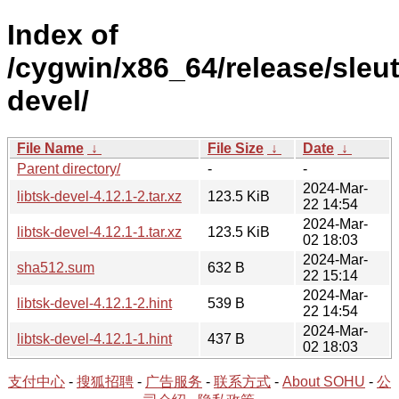
Index of
/cygwin/x86_64/release/sleuth
devel/
File Name
↓
File Size
↓
Date
↓
Parent directory/
-
-
2024-Mar-
libtsk-devel-4.12.1-2.tar.xz
123.5 KiB
22 14:54
2024-Mar-
libtsk-devel-4.12.1-1.tar.xz
123.5 KiB
02 18:03
2024-Mar-
sha512.sum
632 B
22 15:14
2024-Mar-
libtsk-devel-4.12.1-2.hint
539 B
22 14:54
2024-Mar-
libtsk-devel-4.12.1-1.hint
437 B
02 18:03
支付中心
-
搜狐招聘
-
广告服务
-
联系方式
-
About SOHU
-
公