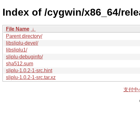
Index of /cygwin/x86_64/rele
File Name
↓
Parent directory/
libsliplu-devel/
libsliplu1/
sliplu-debuginfo/
sha512.sum
sliplu-1.0.2-1-src.hint
sliplu-1.0.2-1-src.tar.xz
支付中