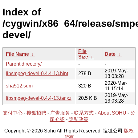
Index of
/cygwin/x86_64/release/smp
devel/
File
File Name
↓
Date
↓
Size
↓
Parent directory/
-
-
2019-May-
libsmpeg-devel-0.4.4-13.hint
278 B
13 03:28
2020-Mar-
sha512.sum
320 B
11 15:14
2019-May-
libsmpeg-devel-0.4.4-13.tar.xz
20.5 KiB
13 03:28
支付中心
-
搜狐招聘
-
广告服务
-
联系方式
-
About SOHU
-
公
司介绍
-
隐私政策
Copyright © 2026 Sohu All Rights Reserved. 搜狐公司
版权
所有