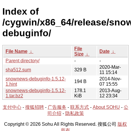
Index of
/cygwin/x86_64/release/sn
debuginfo/
File
File Name
↓
Date
↓
Size
↓
Parent directory/
-
-
2020-Mar-
sha512.sum
329 B
11 15:14
snownews-debuginfo-1.5.12-
2014-Nov-
194 B
1.hint
07 15:55
snownews-debuginfo-1.5.12-
178.1
2013-Aug-
1.tar.bz2
KiB
12 23:34
支付中心
-
搜狐招聘
-
广告服务
-
联系方式
-
About SOHU
-
公
司介绍
-
隐私政策
Copyright © 2026 Sohu All Rights Reserved. 搜狐公司
版权
所有