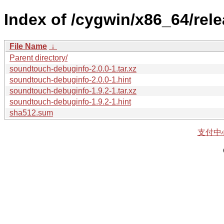
Index of /cygwin/x86_64/re
File Name
↓
Parent directory/
soundtouch-debuginfo-2.0.0-1.tar.xz
soundtouch-debuginfo-2.0.0-1.hint
soundtouch-debuginfo-1.9.2-1.tar.xz
soundtouch-debuginfo-1.9.2-1.hint
sha512.sum
支付中