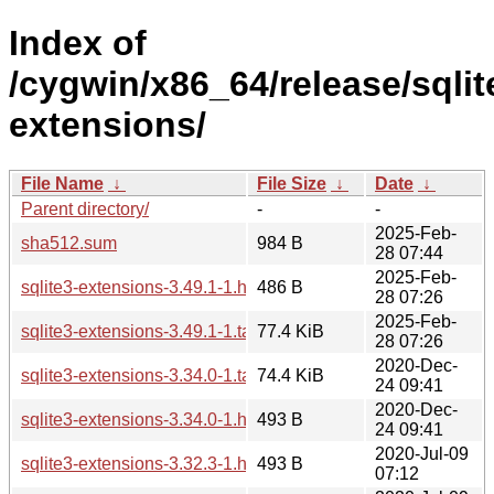
Index of
/cygwin/x86_64/release/sqlite
extensions/
File Name
↓
File Size
↓
Date
↓
Parent directory/
-
-
2025-Feb-
sha512.sum
984 B
28 07:44
2025-Feb-
sqlite3-extensions-3.49.1-1.hint
486 B
28 07:26
2025-Feb-
sqlite3-extensions-3.49.1-1.tar.xz
77.4 KiB
28 07:26
2020-Dec-
sqlite3-extensions-3.34.0-1.tar.xz
74.4 KiB
24 09:41
2020-Dec-
sqlite3-extensions-3.34.0-1.hint
493 B
24 09:41
2020-Jul-09
sqlite3-extensions-3.32.3-1.hint
493 B
07:12