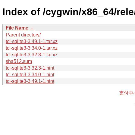
Index of /cygwin/x86_64/relea
File Name
↓
Parent directory/
tcl-sqlite3-3.49.1-1.tar.xz
tcl-sqlite3-3.34.0-1.tar.xz
tcl-sqlite3-3.32.3-1.tar.xz
sha512.sum
tcl-sqlite3-3.32.3-1.hint
tcl-sqlite3-3.34.0-1.hint
tcl-sqlite3-3.49.1-1.hint
支付中