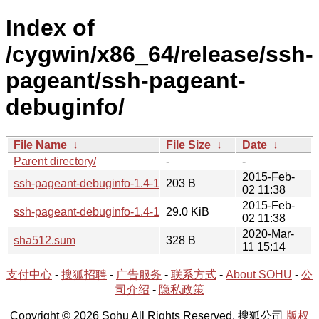
Index of
/cygwin/x86_64/release/ssh-
pageant/ssh-pageant-
debuginfo/
File Name
↓
File Size
↓
Date
↓
Parent directory/
-
-
2015-Feb-
ssh-pageant-debuginfo-1.4-1.hint
203 B
02 11:38
2015-Feb-
ssh-pageant-debuginfo-1.4-1.tar.xz
29.0 KiB
02 11:38
2020-Mar-
sha512.sum
328 B
11 15:14
支付中心
-
搜狐招聘
-
广告服务
-
联系方式
-
About SOHU
-
公
司介绍
-
隐私政策
Copyright © 2026 Sohu All Rights Reserved. 搜狐公司
版权