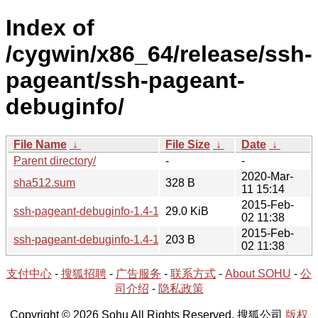
Index of
/cygwin/x86_64/release/ssh-
pageant/ssh-pageant-
debuginfo/
File Name
↓
File Size
↓
Date
↓
Parent directory/
-
-
2020-Mar-
sha512.sum
328 B
11 15:14
2015-Feb-
ssh-pageant-debuginfo-1.4-1.tar.xz
29.0 KiB
02 11:38
2015-Feb-
ssh-pageant-debuginfo-1.4-1.hint
203 B
02 11:38
支付中心
-
搜狐招聘
-
广告服务
-
联系方式
-
About SOHU
-
公
司介绍
-
隐私政策
Copyright © 2026 Sohu All Rights Reserved. 搜狐公司
版权