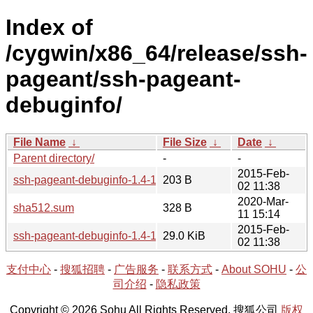
Index of
/cygwin/x86_64/release/ssh-
pageant/ssh-pageant-
debuginfo/
File Name
↓
File Size
↓
Date
↓
Parent directory/
-
-
2015-Feb-
ssh-pageant-debuginfo-1.4-1.hint
203 B
02 11:38
2020-Mar-
sha512.sum
328 B
11 15:14
2015-Feb-
ssh-pageant-debuginfo-1.4-1.tar.xz
29.0 KiB
02 11:38
支付中心
-
搜狐招聘
-
广告服务
-
联系方式
-
About SOHU
-
公
司介绍
-
隐私政策
Copyright © 2026 Sohu All Rights Reserved. 搜狐公司
版权