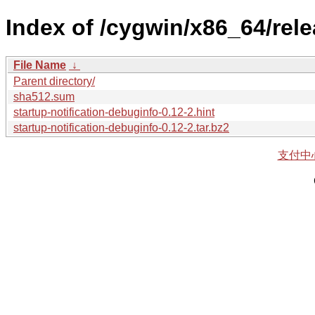
Index of /cygwin/x86_64/rele
File Name
↓
Parent directory/
sha512.sum
startup-notification-debuginfo-0.12-2.hint
startup-notification-debuginfo-0.12-2.tar.bz2
支付中