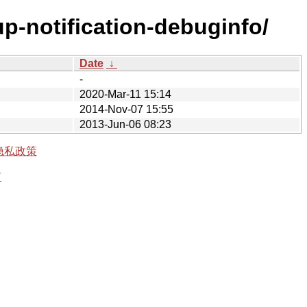
up-notification-debuginfo/
Date
↓
-
2020-Mar-11 15:14
2014-Nov-07 15:55
2013-Jun-06 08:23
隐私政策
有