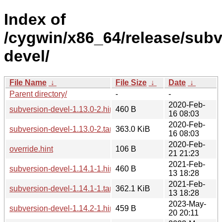
Index of
/cygwin/x86_64/release/subv
devel/
File Name
↓
File Size
↓
Date
↓
Parent directory/
-
-
2020-Feb-
subversion-devel-1.13.0-2.hint
460 B
16 08:03
2020-Feb-
subversion-devel-1.13.0-2.tar.xz
363.0 KiB
16 08:03
2020-Feb-
override.hint
106 B
21 21:23
2021-Feb-
subversion-devel-1.14.1-1.hint
460 B
13 18:28
2021-Feb-
subversion-devel-1.14.1-1.tar.xz
362.1 KiB
13 18:28
2023-May-
subversion-devel-1.14.2-1.hint
459 B
20 20:11