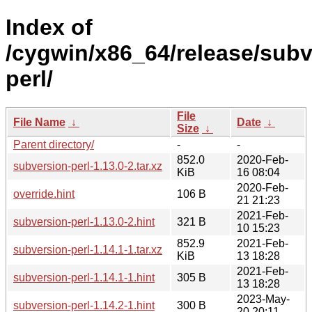
Index of
/cygwin/x86_64/release/subv
perl/
File
File Name
↓
Date
↓
Size
↓
Parent directory/
-
-
852.0
2020-Feb-
subversion-perl-1.13.0-2.tar.xz
KiB
16 08:04
2020-Feb-
override.hint
106 B
21 21:23
2021-Feb-
subversion-perl-1.13.0-2.hint
321 B
10 15:23
852.9
2021-Feb-
subversion-perl-1.14.1-1.tar.xz
KiB
13 18:28
2021-Feb-
subversion-perl-1.14.1-1.hint
305 B
13 18:28
2023-May-
subversion-perl-1.14.2-1.hint
300 B
20 20:11