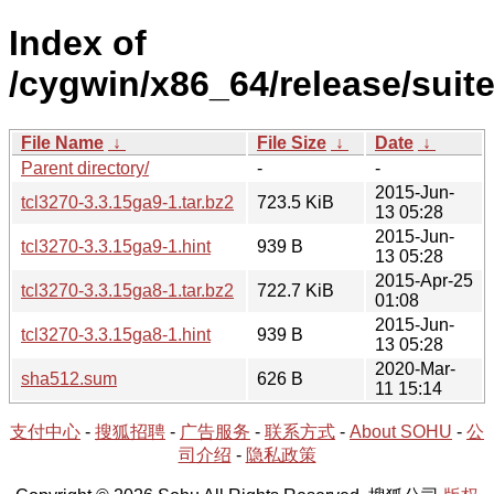
Index of
/cygwin/x86_64/release/suite
File Name
↓
File Size
↓
Date
↓
Parent directory/
-
-
2015-Jun-
tcl3270-3.3.15ga9-1.tar.bz2
723.5 KiB
13 05:28
2015-Jun-
tcl3270-3.3.15ga9-1.hint
939 B
13 05:28
2015-Apr-25
tcl3270-3.3.15ga8-1.tar.bz2
722.7 KiB
01:08
2015-Jun-
tcl3270-3.3.15ga8-1.hint
939 B
13 05:28
2020-Mar-
sha512.sum
626 B
11 15:14
支付中心
-
搜狐招聘
-
广告服务
-
联系方式
-
About SOHU
-
公
司介绍
-
隐私政策