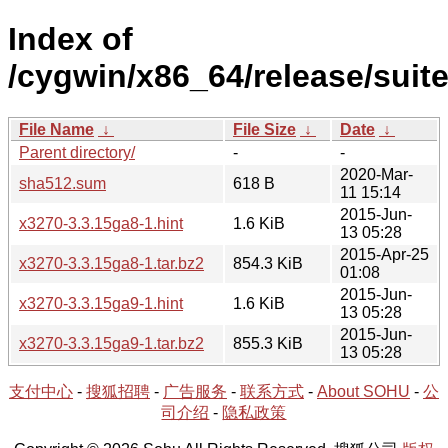
Index of
/cygwin/x86_64/release/suit
File Name
↓
File Size
↓
Date
↓
Parent directory/
-
-
2020-Mar-
sha512.sum
618 B
11 15:14
2015-Jun-
x3270-3.3.15ga8-1.hint
1.6 KiB
13 05:28
2015-Apr-25
x3270-3.3.15ga8-1.tar.bz2
854.3 KiB
01:08
2015-Jun-
x3270-3.3.15ga9-1.hint
1.6 KiB
13 05:28
2015-Jun-
x3270-3.3.15ga9-1.tar.bz2
855.3 KiB
13 05:28
支付中心
-
搜狐招聘
-
广告服务
-
联系方式
-
About SOHU
-
公
司介绍
-
隐私政策