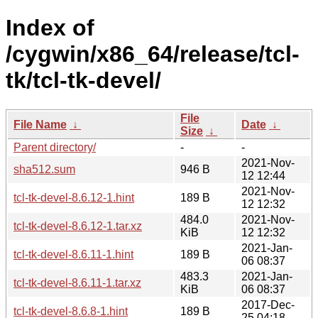
Index of
/cygwin/x86_64/release/tcl-
tk/tcl-tk-devel/
File
File Name
↓
Date
↓
Size
↓
Parent directory/
-
-
2021-Nov-
sha512.sum
946 B
12 12:44
2021-Nov-
tcl-tk-devel-8.6.12-1.hint
189 B
12 12:32
484.0
2021-Nov-
tcl-tk-devel-8.6.12-1.tar.xz
KiB
12 12:32
2021-Jan-
tcl-tk-devel-8.6.11-1.hint
189 B
06 08:37
483.3
2021-Jan-
tcl-tk-devel-8.6.11-1.tar.xz
KiB
06 08:37
2017-Dec-
tcl-tk-devel-8.6.8-1.hint
189 B
25 04:18