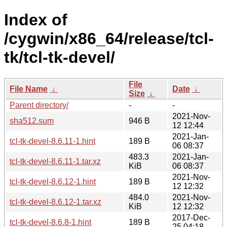
Index of
/cygwin/x86_64/release/tcl-
tk/tcl-tk-devel/
File
File Name
↓
Date
↓
Size
↓
Parent directory/
-
-
2021-Nov-
sha512.sum
946 B
12 12:44
2021-Jan-
tcl-tk-devel-8.6.11-1.hint
189 B
06 08:37
483.3
2021-Jan-
tcl-tk-devel-8.6.11-1.tar.xz
KiB
06 08:37
2021-Nov-
tcl-tk-devel-8.6.12-1.hint
189 B
12 12:32
484.0
2021-Nov-
tcl-tk-devel-8.6.12-1.tar.xz
KiB
12 12:32
2017-Dec-
tcl-tk-devel-8.6.8-1.hint
189 B
25 04:18