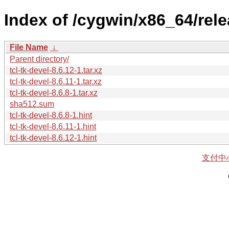
Index of /cygwin/x86_64/relea
File Name
↓
Parent directory/
tcl-tk-devel-8.6.12-1.tar.xz
tcl-tk-devel-8.6.11-1.tar.xz
tcl-tk-devel-8.6.8-1.tar.xz
sha512.sum
tcl-tk-devel-8.6.8-1.hint
tcl-tk-devel-8.6.11-1.hint
tcl-tk-devel-8.6.12-1.hint
支付中