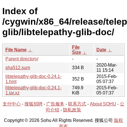
Index of
/cygwin/x86_64/release/tele
glib/libtelepathy-glib-doc/
File
File Name
↓
Date
↓
Size
↓
Parent directory/
-
-
2020-Mar-
sha512.sum
334 B
11 15:14
libtelepathy-glib-doc-0.24.1-
2015-Feb-
352 B
1.hint
05 07:37
libtelepathy-glib-doc-0.24.1-
749.9
2015-Feb-
1.tar.xz
KiB
05 07:37
支付中心
-
搜狐招聘
-
广告服务
-
联系方式
-
About SOHU
-
公
司介绍
-
隐私政策
Copyright © 2026 Sohu All Rights Reserved. 搜狐公司
版权
所有