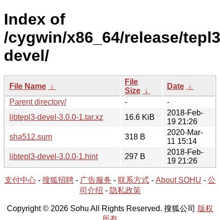
Index of
/cygwin/x86_64/release/tepl3/
devel/
File
File Name
↓
Date
↓
Size
↓
Parent directory/
-
-
2018-Feb-
libtepl3-devel-3.0.0-1.tar.xz
16.6 KiB
19 21:26
2020-Mar-
sha512.sum
318 B
11 15:14
2018-Feb-
libtepl3-devel-3.0.0-1.hint
297 B
19 21:26
支付中心
-
搜狐招聘
-
广告服务
-
联系方式
-
About SOHU
-
公
司介绍
-
隐私政策
Copyright © 2026 Sohu All Rights Reserved. 搜狐公司
版权
所有