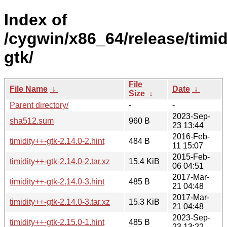
Index of
/cygwin/x86_64/release/timid
gtk/
File
File Name
↓
Date
↓
Size
↓
Parent directory/
-
-
2023-Sep-
sha512.sum
960 B
23 13:44
2016-Feb-
timidity++-gtk-2.14.0-2.hint
484 B
11 15:07
2015-Feb-
timidity++-gtk-2.14.0-2.tar.xz
15.4 KiB
06 04:51
2017-Mar-
timidity++-gtk-2.14.0-3.hint
485 B
21 04:48
2017-Mar-
timidity++-gtk-2.14.0-3.tar.xz
15.3 KiB
21 04:48
2023-Sep-
timidity++-gtk-2.15.0-1.hint
485 B
23 13:22