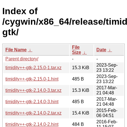
Index of
/cygwin/x86_64/release/timid
gtk/
File
File Name
↓
Date
↓
Size
↓
Parent directory/
-
-
2023-Sep-
timidity++-gtk-2.15.0-1.tar.xz
15.3 KiB
23 13:22
2023-Sep-
timidity++-gtk-2.15.0-1.hint
485 B
23 13:22
2017-Mar-
timidity++-gtk-2.14.0-3.tar.xz
15.3 KiB
21 04:48
2017-Mar-
timidity++-gtk-2.14.0-3.hint
485 B
21 04:48
2015-Feb-
timidity++-gtk-2.14.0-2.tar.xz
15.4 KiB
06 04:51
2016-Feb-
timidity++-gtk-2.14.0-2.hint
484 B
11 15:07