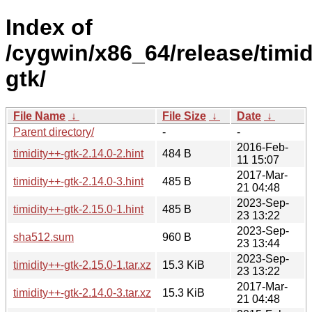
Index of
/cygwin/x86_64/release/timid
gtk/
File Name
↓
File Size
↓
Date
↓
Parent directory/
-
-
2016-Feb-
timidity++-gtk-2.14.0-2.hint
484 B
11 15:07
2017-Mar-
timidity++-gtk-2.14.0-3.hint
485 B
21 04:48
2023-Sep-
timidity++-gtk-2.15.0-1.hint
485 B
23 13:22
2023-Sep-
sha512.sum
960 B
23 13:44
2023-Sep-
timidity++-gtk-2.15.0-1.tar.xz
15.3 KiB
23 13:22
2017-Mar-
timidity++-gtk-2.14.0-3.tar.xz
15.3 KiB
21 04:48