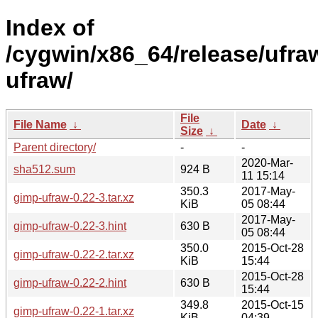
Index of
/cygwin/x86_64/release/ufra
ufraw/
File
File Name
↓
Date
↓
Size
↓
Parent directory/
-
-
2020-Mar-
sha512.sum
924 B
11 15:14
350.3
2017-May-
gimp-ufraw-0.22-3.tar.xz
KiB
05 08:44
2017-May-
gimp-ufraw-0.22-3.hint
630 B
05 08:44
350.0
2015-Oct-28
gimp-ufraw-0.22-2.tar.xz
KiB
15:44
2015-Oct-28
gimp-ufraw-0.22-2.hint
630 B
15:44
349.8
2015-Oct-15
gimp-ufraw-0.22-1.tar.xz
KiB
04:39