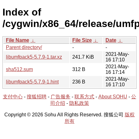
Index of
/cygwin/x86_64/release/umf
File Name
↓
File Size
↓
Date
↓
Parent directory/
-
-
2021-May-
libumfpack5-5.7.9-1.tar.xz
241.7 KiB
16 17:10
2021-May-
sha512.sum
312 B
16 17:14
2021-May-
libumfpack5-5.7.9-1.hint
236 B
16 17:10
支付中心
-
搜狐招聘
-
广告服务
-
联系方式
-
About SOHU
-
公
司介绍
-
隐私政策
Copyright © 2026 Sohu All Rights Reserved. 搜狐公司
版权
所有