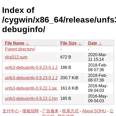
Index of
/cygwin/x86_64/release/unfs
debuginfo/
File Name
↓
File Size
↓
Date
↓
Parent directory/
-
-
2020-Mar-
sha512.sum
672 B
11 15:14
2018-Feb-
unfs3-debuginfo-0.9.23-0.1.20151008git.hint
186 B
08 07:36
2018-Feb-
unfs3-debuginfo-0.9.23-0.1.20151008git.tar.xz
200.7 KiB
08 07:36
2016-May-
unfs3-debuginfo-0.9.22-1.tar.xz
161.6 KiB
09 04:03
2016-May-
unfs3-debuginfo-0.9.22-1.hint
185 B
09 04:03
支付中心
-
搜狐招聘
-
广告服务
-
联系方式
-
About SOHU
-
公