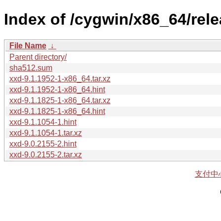
Index of /cygwin/x86_64/rele
File Name
↓
Parent directory/
sha512.sum
xxd-9.1.1952-1-x86_64.tar.xz
xxd-9.1.1952-1-x86_64.hint
xxd-9.1.1825-1-x86_64.tar.xz
xxd-9.1.1825-1-x86_64.hint
xxd-9.1.1054-1.hint
xxd-9.1.1054-1.tar.xz
xxd-9.0.2155-2.hint
xxd-9.0.2155-2.tar.xz
支付中