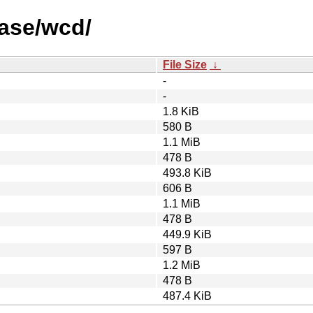
ease/wcd/
File Size
↓
-
-
1.8 KiB
580 B
1.1 MiB
478 B
493.8 KiB
606 B
1.1 MiB
478 B
449.9 KiB
597 B
1.2 MiB
478 B
487.4 KiB