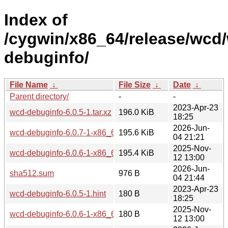
Index of
/cygwin/x86_64/release/wcd
debuginfo/
File Name
↓
File Size
↓
Date
↓
Parent directory/
-
-
2023-Apr-23
wcd-debuginfo-6.0.5-1.tar.xz
196.0 KiB
18:25
2026-Jun-
wcd-debuginfo-6.0.7-1-x86_64.tar.xz
195.6 KiB
04 21:21
2025-Nov-
wcd-debuginfo-6.0.6-1-x86_64.tar.xz
195.4 KiB
12 13:00
2026-Jun-
sha512.sum
976 B
04 21:44
2023-Apr-23
wcd-debuginfo-6.0.5-1.hint
180 B
18:25
2025-Nov-
wcd-debuginfo-6.0.6-1-x86_64.hint
180 B
12 13:00