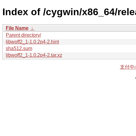
Index of /cygwin/x86_64/rele
File Name
↓
Parent directory/
libwoff2_1-1.0.2p4-2.hint
sha512.sum
libwoff2_1-1.0.2p4-2.tar.xz
支付中