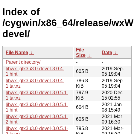
Index of
/cygwin/x86_64/release/wxWi
devel/
File
File Name
↓
Date
↓
Size
↓
Parent directory/
-
-
libwx_gtk3u3.0-devel-3.0.4-
2019-Sep-
605 B
1.hint
05 19:04
libwx_gtk3u3.0-devel-3.0.4-
786.8
2019-Sep-
1.tar.xz
KiB
05 19:04
libwx_gtk3u3.0-devel-3.0.5.1-
797.9
2020-Dec-
1.tar.xz
KiB
15 02:55
libwx_gtk3u3.0-devel-3.0.5.1-
2021-Jan-
604 B
1.hint
08 15:49
libwx_gtk3u3.0-devel-3.0.5.1-
2021-Mar-
605 B
2.hint
09 16:30
libwx_gtk3u3.0-devel-3.0.5.1-
795.8
2021-Mar-
2.tar.xz
KiB
09 16:30