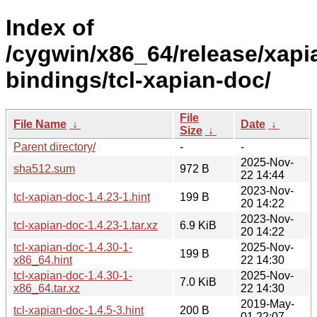
Index of
/cygwin/x86_64/release/xapi
bindings/tcl-xapian-doc/
File
File Name
↓
Date
↓
Size
↓
Parent directory/
-
-
2025-Nov-
sha512.sum
972 B
22 14:44
2023-Nov-
tcl-xapian-doc-1.4.23-1.hint
199 B
20 14:22
2023-Nov-
tcl-xapian-doc-1.4.23-1.tar.xz
6.9 KiB
20 14:22
tcl-xapian-doc-1.4.30-1-
2025-Nov-
199 B
x86_64.hint
22 14:30
tcl-xapian-doc-1.4.30-1-
2025-Nov-
7.0 KiB
x86_64.tar.xz
22 14:30
2019-May-
tcl-xapian-doc-1.4.5-3.hint
200 B
01 22:07