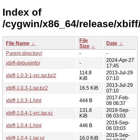
Index of
/cygwin/x86_64/release/xbiff
File
File Name
↓
Date
↓
Size
↓
Parent directory/
-
-
2024-Apr-27
xbiff-debuginfo/
-
17:45
114.8
2013-Jul-29
xbiff-1.0.3-1-src.tar.bz2
KiB
07:10
2013-Jul-29
xbiff-1.0.3-1.tar.bz2
16.5 KiB
07:10
2017-Feb-
xbiff-1.0.3-1.hint
444 B
08 06:37
131.6
2019-Sep-
xbiff-1.0.4-1-src.tar.xz
KiB
06 03:03
2019-Sep-
xbiff-1.0.4-1.hint
446 B
06 03:03
2019-Sep-
xbiff-1.0.4-1.tar.xz
16.0 KiB