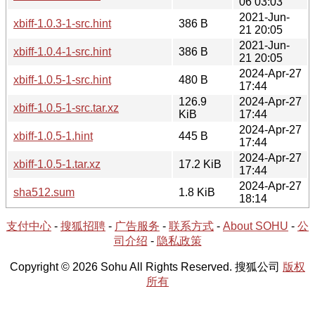
06 03:03
2021-Jun-
xbiff-1.0.3-1-src.hint
386 B
21 20:05
2021-Jun-
xbiff-1.0.4-1-src.hint
386 B
21 20:05
2024-Apr-27
xbiff-1.0.5-1-src.hint
480 B
17:44
126.9
2024-Apr-27
xbiff-1.0.5-1-src.tar.xz
KiB
17:44
2024-Apr-27
xbiff-1.0.5-1.hint
445 B
17:44
2024-Apr-27
xbiff-1.0.5-1.tar.xz
17.2 KiB
17:44
2024-Apr-27
sha512.sum
1.8 KiB
18:14
支付中心
-
搜狐招聘
-
广告服务
-
联系方式
-
About SOHU
-
公
司介绍
-
隐私政策
Copyright © 2026 Sohu All Rights Reserved. 搜狐公司
版权
所有