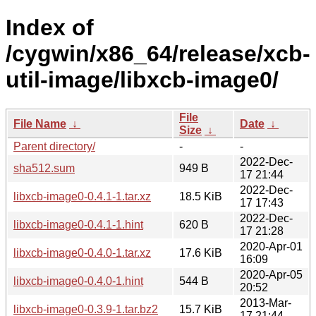
Index of
/cygwin/x86_64/release/xcb-
util-image/libxcb-image0/
File
File Name
↓
Date
↓
Size
↓
Parent directory/
-
-
2022-Dec-
sha512.sum
949 B
17 21:44
2022-Dec-
libxcb-image0-0.4.1-1.tar.xz
18.5 KiB
17 17:43
2022-Dec-
libxcb-image0-0.4.1-1.hint
620 B
17 21:28
2020-Apr-01
libxcb-image0-0.4.0-1.tar.xz
17.6 KiB
16:09
2020-Apr-05
libxcb-image0-0.4.0-1.hint
544 B
20:52
2013-Mar-
libxcb-image0-0.3.9-1.tar.bz2
15.7 KiB
17 21:44