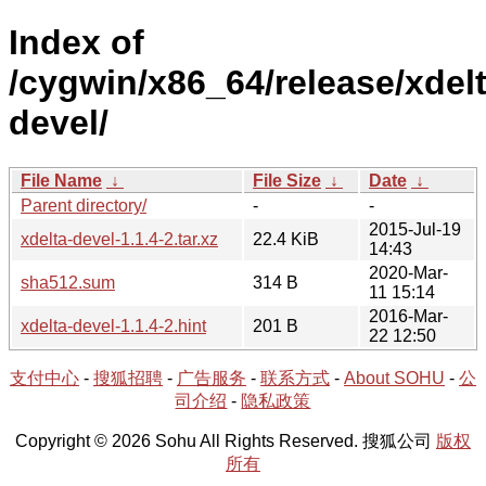
Index of
/cygwin/x86_64/release/xdelt
devel/
File Name
↓
File Size
↓
Date
↓
Parent directory/
-
-
2015-Jul-19
xdelta-devel-1.1.4-2.tar.xz
22.4 KiB
14:43
2020-Mar-
sha512.sum
314 B
11 15:14
2016-Mar-
xdelta-devel-1.1.4-2.hint
201 B
22 12:50
支付中心
-
搜狐招聘
-
广告服务
-
联系方式
-
About SOHU
-
公
司介绍
-
隐私政策
Copyright © 2026 Sohu All Rights Reserved. 搜狐公司
版权
所有