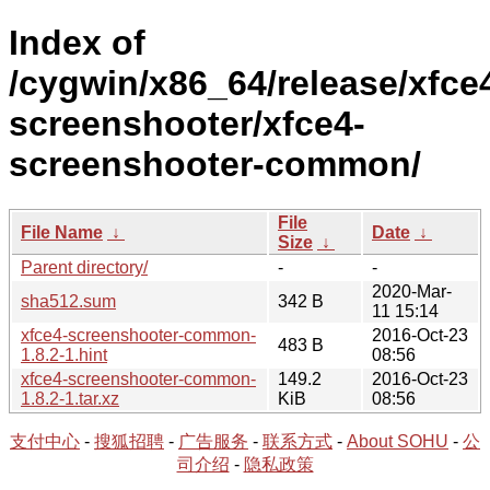
Index of
/cygwin/x86_64/release/xfce
screenshooter/xfce4-
screenshooter-common/
File
File Name
↓
Date
↓
Size
↓
Parent directory/
-
-
2020-Mar-
sha512.sum
342 B
11 15:14
xfce4-screenshooter-common-
2016-Oct-23
483 B
1.8.2-1.hint
08:56
xfce4-screenshooter-common-
149.2
2016-Oct-23
1.8.2-1.tar.xz
KiB
08:56
支付中心
-
搜狐招聘
-
广告服务
-
联系方式
-
About SOHU
-
公
司介绍
-
隐私政策