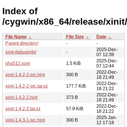
Index of
/cygwin/x86_64/release/xinit
File Name
↓
File Size
↓
Date
↓
Parent directory/
-
-
2025-Dec-
xinit-debuginfo/
-
07 12:39
2025-Dec-
sha512.sum
1.5 KiB
07 12:44
2022-Dec-
xinit-1.4.2-2-src.hint
300 B
18 21:49
2022-Dec-
xinit-1.4.2-2-src.tar.xz
177.7 KiB
18 21:22
2022-Dec-
xinit-1.4.2-2.hint
373 B
18 21:49
2022-Dec-
xinit-1.4.2-2.tar.xz
57.9 KiB
18 21:22
2025-Jan-
xinit-1.4.3-1-src.hint
300 B
12 17:18