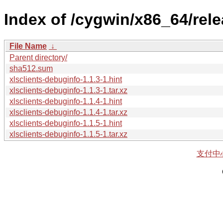
Index of /cygwin/x86_64/rele
File Name
↓
Parent directory/
sha512.sum
xlsclients-debuginfo-1.1.3-1.hint
xlsclients-debuginfo-1.1.3-1.tar.xz
xlsclients-debuginfo-1.1.4-1.hint
xlsclients-debuginfo-1.1.4-1.tar.xz
xlsclients-debuginfo-1.1.5-1.hint
xlsclients-debuginfo-1.1.5-1.tar.xz
支付中