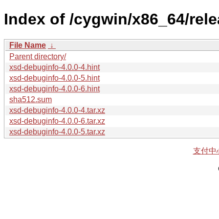
Index of /cygwin/x86_64/rel
File Name
↓
Parent directory/
xsd-debuginfo-4.0.0-4.hint
xsd-debuginfo-4.0.0-5.hint
xsd-debuginfo-4.0.0-6.hint
sha512.sum
xsd-debuginfo-4.0.0-4.tar.xz
xsd-debuginfo-4.0.0-6.tar.xz
xsd-debuginfo-4.0.0-5.tar.xz
支付中