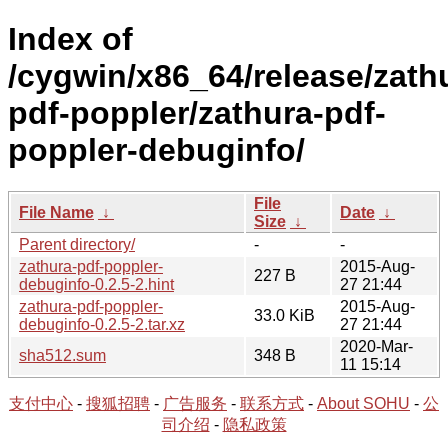
Index of
/cygwin/x86_64/release/zath
pdf-poppler/zathura-pdf-
poppler-debuginfo/
File
File Name
↓
Date
↓
Size
↓
Parent directory/
-
-
zathura-pdf-poppler-
2015-Aug-
227 B
debuginfo-0.2.5-2.hint
27 21:44
zathura-pdf-poppler-
2015-Aug-
33.0 KiB
debuginfo-0.2.5-2.tar.xz
27 21:44
2020-Mar-
sha512.sum
348 B
11 15:14
支付中心
-
搜狐招聘
-
广告服务
-
联系方式
-
About SOHU
-
公
司介绍
-
隐私政策