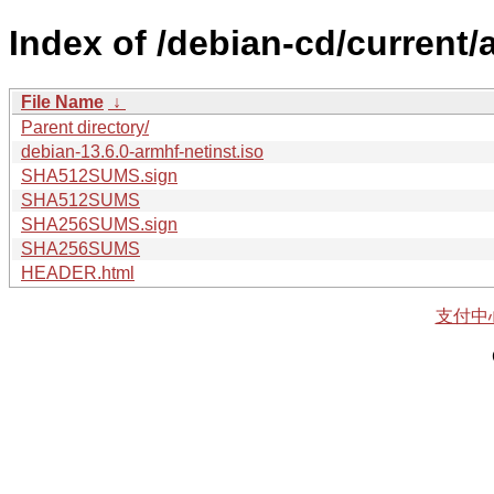
Index of /debian-cd/current/
File Name
↓
Parent directory/
debian-13.6.0-armhf-netinst.iso
SHA512SUMS.sign
SHA512SUMS
SHA256SUMS.sign
SHA256SUMS
HEADER.html
支付中