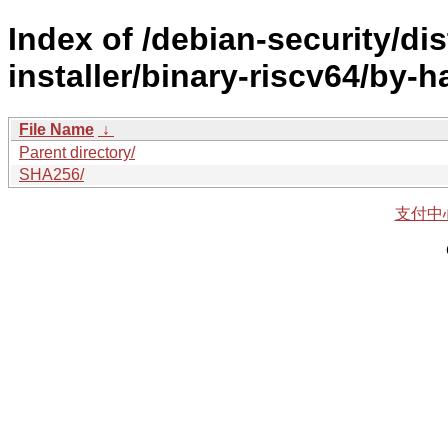
Index of /debian-security/di
installer/binary-riscv64/by-h
File Name
↓
Parent directory/
SHA256/
支付中