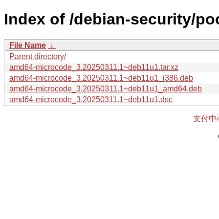
Index of /debian-security/p
File Name
↓
Parent directory/
amd64-microcode_3.20250311.1~deb11u1.tar.xz
amd64-microcode_3.20250311.1~deb11u1_i386.deb
amd64-microcode_3.20250311.1~deb11u1_amd64.deb
amd64-microcode_3.20250311.1~deb11u1.dsc
支付中