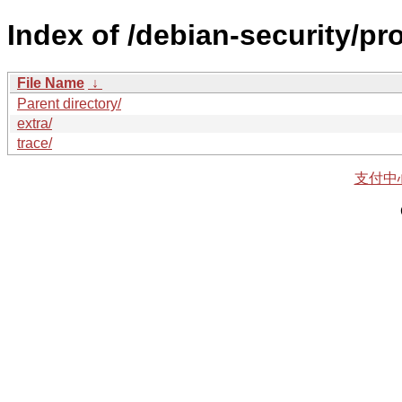
Index of /debian-security/pro
File Name
↓
Parent directory/
extra/
trace/
支付中