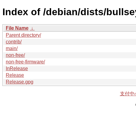
Index of /debian/dists/bull
File Name
↓
Parent directory/
contrib/
main/
non-free/
non-free-firmware/
InRelease
Release
Release.gpg
支付中