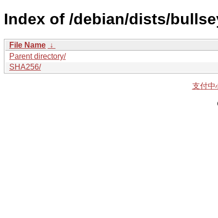
Index of /debian/dists/bull
File Name
↓
Parent directory/
SHA256/
支付中