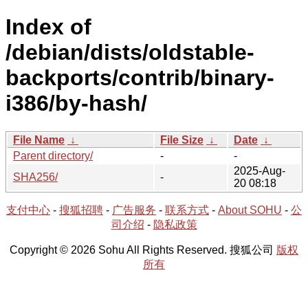
Index of
/debian/dists/oldstable-
backports/contrib/binary-
i386/by-hash/
File Name
↓
File Size
↓
Date
↓
Parent directory/
-
-
2025-Aug-
SHA256/
-
20 08:18
支付中心
-
搜狐招聘
-
广告服务
-
联系方式
-
About SOHU
-
公
司介绍
-
隐私政策
Copyright © 2026 Sohu All Rights Reserved. 搜狐公司
版权
所有